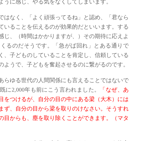
使
ように感じ、やる気をなくしてしま
います
。
っ
て
ではなく、「よく頑張ってるね」と認め、「君なら
く
ていることを伝えるのが効果的
だ
といいます
。する
だ
感じ、
（時間はかかりますが
、
）そ
の期待に応えよ
さ
てくる
のだ
そう
です
。
「急がば回れ」とある通りで
い。
く、子どもの
していることを
肯定
し、信頼している
のようで、子どもを奮起させるのに繋がる
のです
。
あらゆる
世代の
人間関係にも言えることではない
で
既に2
,000
年も前に
こう言われ
まし
た。
「なぜ、あ
目をつけるが、自分の目の中にある梁（大木）には
まず、自分の目から梁を取りのけなさい。そうすれ
の目からも、
塵
を取り除くことができます。（マタ