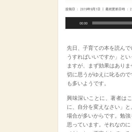
投稿日 : 2019年9月1日
最終更新日時 : 2
音
00:00
声
プ
レ
先日、子育ての本を読んで
ー
ヤ
うすればいい
です
か」とい
ー
ます
が、
まず
効果は
ありま
切に思うがゆえに叱る
ので
も多いよう
です
。
興味深いことに、著者は
に、自分を変えなさい」と
場合が多い
からです
。勉強
思ってい
ます
。
それ
なのに