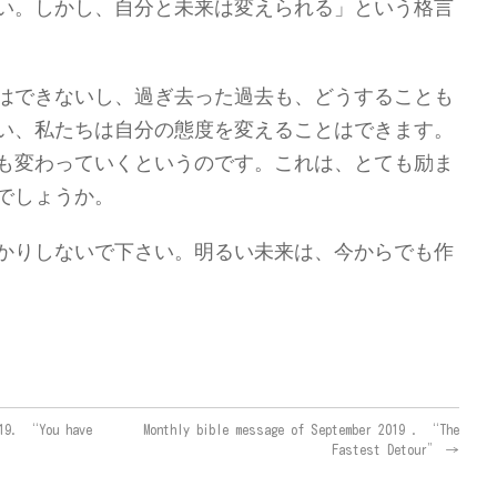
い。しかし、自分と未来は変えられる」と
いう格言
はでき
ない
し、過ぎ去った過去も、どうすることも
い、私たちは自分の態度を変えることはでき
ます
。
も変
わっていくという
のです。これは
、とても励ま
でしょうか
。
かりしないで
下さい
。明るい未来は、今からでも作
019. “You have
Monthly bible message of September 2019 . “The
Fastest Detour”
→