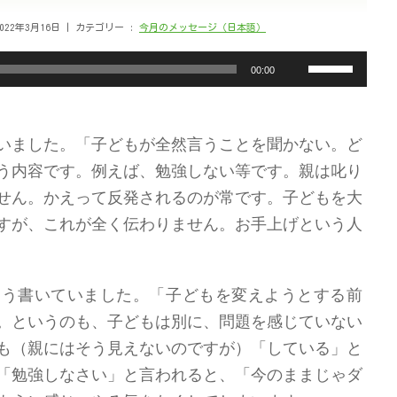
022年3月16日
カテゴリー :
今月のメッセージ（日本語）
ボ
00:00
リ
ュ
ー
い
まし
た。「子どもが全然言うことを聞かない。ど
ム
調
う
内容です
。例えば、勉強しない
等です
。親は叱
り
節
せん
。かえって反発される
のが常です
。
子どもを大
に
す
が、
これが
全く伝わ
りません
。お手上げという人
は
上
下
矢
こう書いていました
。「子どもを変えようとする前
印
。というのも、子どもは別に
、
問題を感じていない
キ
も
（親にはそう見えないのですが）
「している」と
ー
「勉強し
なさい
」と言われると、「今のままじゃダ
を