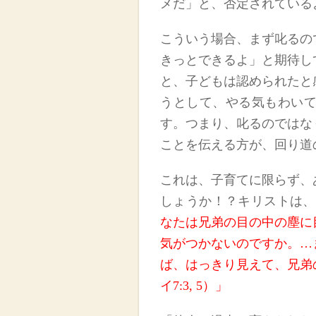
メだ」と
、
否定されている
こういう場合、
まず叱るの
きっとできるよ」と期待し
と、子どもは認められたと
うと
して、
やる気
もわい
す。
つまり、叱るのではな
ことを伝える方が、回り道
これは、子育てに限らず、
しょう
か
！？
キリストは
、
なたは兄弟の目の中
の
塵
に
気がつかないのですか。…
ば、はっきり見えて、兄弟
イ7
:3, 5
）」