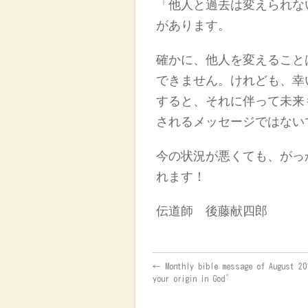
「他人と過去は変えられな
があります。
確かに、
他
人を変えること
でき
ません
。
けれども
、幸
すると、それに伴って未来
される
メッセージ
ではない
今の状況が悪くても、がっ
れ
ます
！
伝道師 後藤献四郎
←
Monthly bible message of August 2
your origin in God”