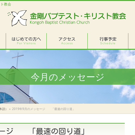
スト教会
はじめての方へ
アクセス
行事予定
For Visitors
Access
Schedule
今月のメッセージ
本語）
»
2019年9月のメッセージ 「最速の回り道」
ッセージ 「最速の回り道」