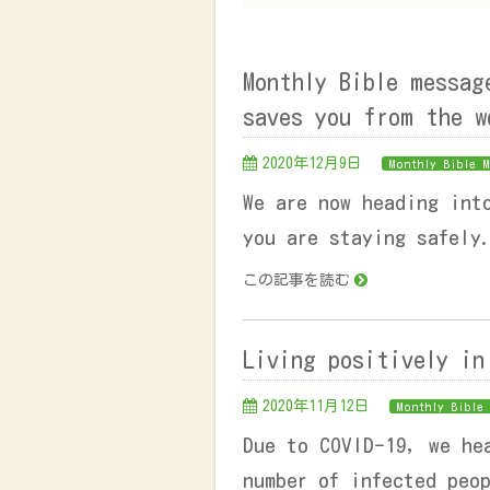
Monthly Bible messa
saves you from the 
2020年12月9日
Monthly Bible M
We are now heading int
you are staying safely
この記事を読む
Living positively in
2020年11月12日
Monthly Bible 
Due to COVID-19, we he
number of infected peo