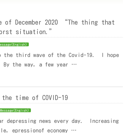
ge of December 2020 “The thing that
worst situation.”
essage(English)
o the third wave of the Covid-19. I hope
. By the way, a few year …
 the time of COVID-19
Message(English)
ar depressing news every day. Increasing
ple, epressionof economy …