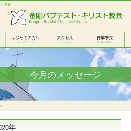
スト教会
はじめての方へ
アクセス
行事予定
For Visitors
Access
Schedule
今月のメッセージ
年
20年