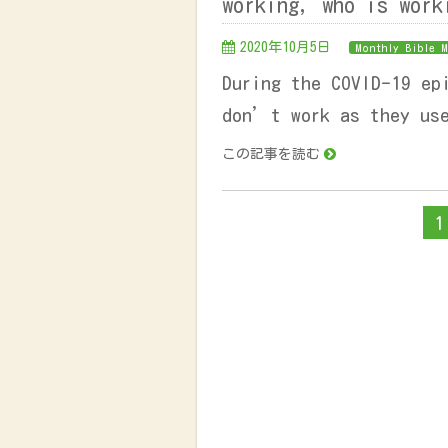
working, who is wor
2020年10月5日
Monthly Bible M
During the COVID-19 ep
don’t work as they us
この記事を読む
1