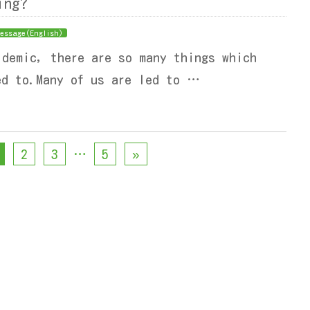
king?“
essage(English)
idemic, there are so many things which
ed to.Many of us are led to …
2
3
…
5
»