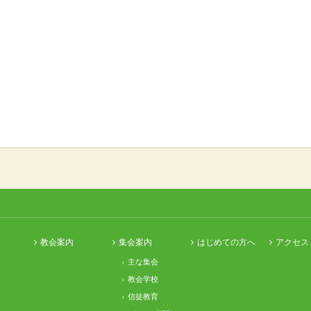
教会案内
集会案内
はじめての方へ
アクセス
主な集会
教会学校
信徒教育