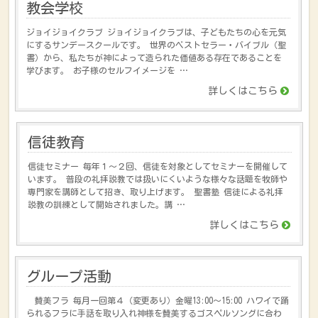
教会学校
ジョイジョイクラブ ジョイジョイクラブは、子どもたちの心を元気
にするサンデースクールです。 世界のベストセラー・バイブル（聖
書）から、私たちが神によって造られた価値ある存在であることを
学びます。 お子様のセルフイメージを …
詳しくはこちら
信徒教育
信徒セミナー 毎年１～２回、信徒を対象としてセミナーを開催して
います。 普段の礼拝説教では扱いにくいような様々な話題を牧師や
専門家を講師として招き、取り上げます。 聖書塾 信徒による礼拝
説教の訓練として開始されました。講 …
詳しくはこちら
グループ活動
賛美フラ 毎月一回第４（変更あり）金曜13:00～15:00 ハワイで踊
られるフラに手話を取り入れ神様を賛美するゴスペルソングに合わ