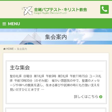
MENU
集会案内
HOME
»
集会案内
主な集会
聖日礼拝 日曜日 第1礼拝 午前9時 第2礼拝 午前11時15分 ユース礼
拝 午前10時30分（のぞみ館） 暖かい雰囲気の中で、聖書のメッセ
ージや神への賛美を通し、生きる喜びや試練の時にも力強い支えを
見いだすひとときです …
詳しくはこちら