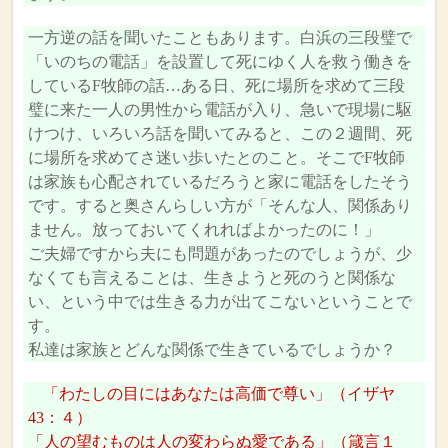
一方逆の話を聞いたこともあります。白浜の三段璧で
「いのちの電話」を設置して死にゆく人を救う働きを
しているF牧師の話…ある日、死に場所を求めて三段
璧に来た一人の男性から電話が入り、急いで現場に駆
けつけ、いろいろ話を聞いてみると、この２週間、死
に場所を求めてさ迷い歩いたとのこと。そこでF牧師
は家族も心配されているだろうと家に電話をしたそう
です。すると奥さんらしい方が「そんな人、関係あり
ません。放っておいてくれればよかったのに！」
ご夫婦ですから夫にも問題があったのでしょうが、少
なくても言えることは、生きようと死のうと関係な
い、という中では生きる力が出てこないということで
す。
私達は家族とどんな関係で生きているでしょうか？
「わたしの目にはあなたは高価で尊い」（イザヤ
43：４）
「人の望むものは人の変わらぬ愛である」（箴言１