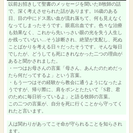
以前お招きして聖書のメッセージを聞いたB牧師の話
プ
で、深く考えさせられた話があります。16歳のある
レ
日、目の中にドス黒い血が流れ落ちて、何も見えなく
ー
なってしまったそうです。眼底出血です。色々な治療
ヤ
も効果なく、これから先いっさい眼の光を失う人生し
ー
か残っていない…そう診断され、絶望が支配し、死ぬ
ことばかりを考える日々だったそうです。そんな毎日
でしたが、どうしても死にきれなかった二つの理由が
あると聞かされました。
・一つはお母さんの言葉「母さん、あんたのためだっ
たら何だってするよ」という言葉。
・もう一つはその経験から教会に通うようになったよ
うですが、帰り際に、肩をポンとたたいて「S君、君
のために毎日祈っているよ」と語る牧師の言葉。
この二つの言葉が、自分を死に行くことから守ってく
れたと言います。
人は関わりがあってこそ命が守られることを知らされ
ます。