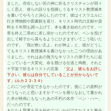
ました。存在しない筈の神に祈るクリスチャンが弱々
しく思え、彼らの誤りを指摘しうるキリスト教撲滅本
を書いてやろうと決心したのです。彼はイスラエルに
行き博物館や図書館を巡り、キリスト時代の文献や資
料を５年間も調べ上げて、本を書き始めたのです。一
章を終え二章めに差し掛かったのですが、ペンを投げ
出して椅子から落ちるようにひざまずいてこう呟いた
のです。「我が救い主よ。わが神よ」と。彼がどうし
てもキリスト教撲滅本を書けなかった二つの理由があ
りました。それはあの無力なキリストの弟子たちに起
こっている一大変化、命を懸ける伝道と殉教。それと
十字架で祈るキリストの言葉
「父よ、彼らをお許し
下さい、彼らは自分でしていることが分からないで
す」(ルカ２３:３４)
この二つが否定できなかったのです。後にこの資料が
どうなったと思いますか？ペンを握りなおして書かれ
た本が映画にもなったあの不朽の名作「ベン・ハー」
だったのです。
あなたも聖書を読み始めてはいかがですか？また教会