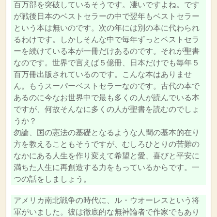
百万部を突破しているそうです。凄いですよね。です
レ
が戦後日本のベストセラーの中で翌年もベストセラー
ー
という本は無いのです。次の年には別の本に代わられ
ヤ
るわけです。しかしそんな中で毎年ずっとベストセラ
ー
ーを続けている本が一冊だけあるのです。それが聖書
なのです。世界で言えば５億冊、日本だけでも毎年５
百万冊出版されているのです。こんな本はありませ
ん。もうスーパーベストセラーなのです。古代の本で
あるのに今なお世界中で最も多くの人が読んでいる本
ですが、何故そんなに多くの人が聖書を読むのでしょ
うか？
勿論、国の憲法の基礎となるような人間の基本的在り
方を教えることもそうですが、むしろひとりの苦難の
なかにある人生を作り変えて希望と愛、喜びと平安に
満ちた人生に再創造する力をもっているからです。一
つの話をしましょう。
アメリカ南北戦争の時代に、ル・ウオーレスという将
軍がいました。彼は徹底的な無神論者で作家でもあり