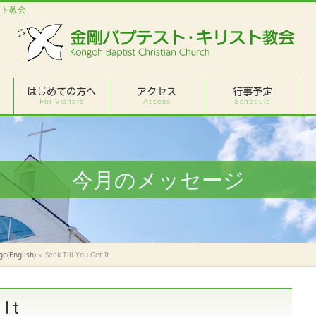
スト教会
はじめての方へ
アクセス
行事予定
For Visitors
Access
Schedule
今月のメッセージ
e(English)
»
Seek Till You Get It
 It