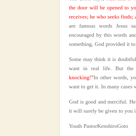
the door will be opened to yo
receives; he who seeks finds;
are famous words Jesus s
encouraged by this words and
something, God provided it to
S
o
me
may think it is doubtful
want in real life.
But the
knocking!”
In other words, y
want to get it. In many cases
God is good
and merciful
.
He 
it will surely be given to you 
Youth Pastor
Kenshiro
Goto