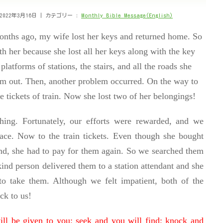
022年3月16日
カテゴリー :
Monthly Bible Message(English)
onths ago, my wife lost her keys and returned home.
So
th her because she lost all her keys along with the key
latforms of stations, the stairs, and all the roads she
em out. Then, another problem occurred. On the way to
he tickets of train. Now she lost two of her belongings!
hing. Fortunately, our efforts were rewarded, and we
ace. Now to the train tickets. Even though she bought
nd, she had to pay for them again. So we searched them
kind person delivered them to a station attendant and she
 to take them. Although we felt impatient, both of the
ack to us!
ill be given to you; seek and you will find; knock and