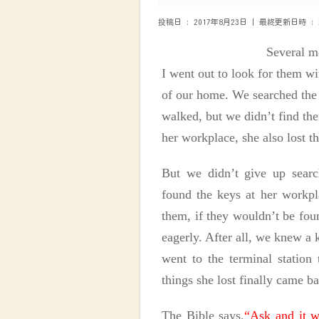
投稿日 : 2017年8月23日
最終更新日時 : 2
Several m
I went out to look for them wi
of our home. We searched the p
walked, but we didn’t find th
her workplace, she also lost t
B
u
t
we didn’t give up searc
found the keys at her workpl
them, if they wouldn’t be fou
eagerly. After all, we knew a 
went to the terminal station
things she lost finally came b
The Bible says,
“Ask and it w