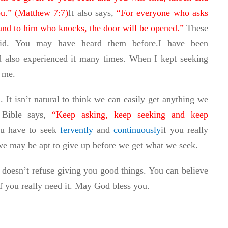
u.” (
Matthew 7:7
)
It
also says,
“For everyone who asks
 and to him who knocks, the door will be opened.”
These
aid.
You may have heard them before.
I have been
 also experienced it many times. When I kept seeking
 me.
. It isn’t natural to think we can easily get anything we
 Bible says,
“Keep asking, keep seeking and keep
ou have to seek
fervently
and
continuously
if you really
 we may be apt to give up before we get what we seek.
doesn’t refuse giving you good things. You can believe
if you really need it.
May God bless
you.