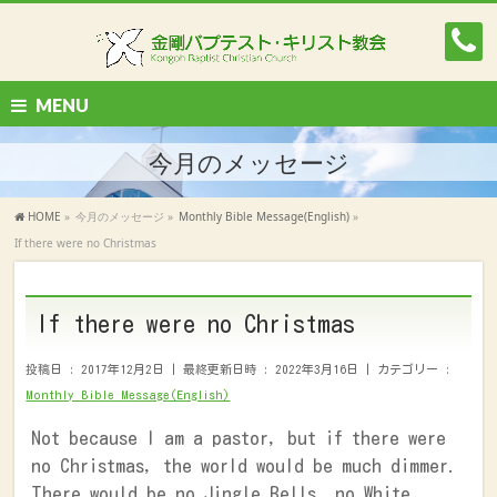
MENU
今月のメッセージ
HOME
»
今月のメッセージ
»
Monthly Bible Message(English)
»
If there were no Christmas
If there were no Christmas
投稿日 : 2017年12月2日
最終更新日時 : 2022年3月16日
カテゴリー :
Monthly Bible Message(English)
Not because I am a pastor, but if there were
no Christmas, the world would be much dimmer.
There would be no Jingle Bells, no White